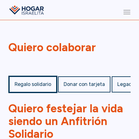
Skip
Menu
to
main
content
Quiero colaborar
Regalo solidario
Donar con tarjeta
Legado
Quiero festejar la vida
siendo un Anfitrión
Solidario