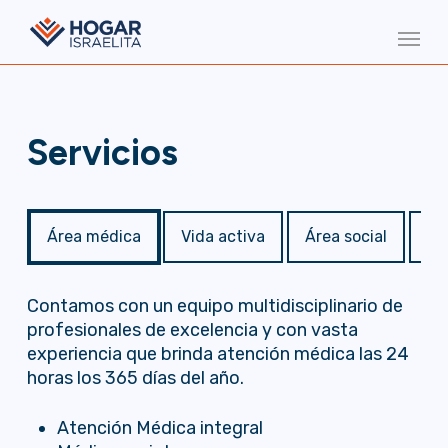
Skip
Menu
to
main
content
Servicios
Área médica
Vida activa
Área social
Ga
Contamos con un equipo multidisciplinario de
profesionales de excelencia y con vasta
experiencia que brinda atención médica las 24
horas los 365 días del año.
Atención Médica integral