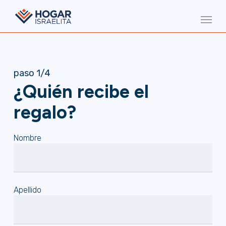
Skip
Menu
to
main
content
paso 1/4
¿Quién recibe el
regalo?
Nombre
Apellido