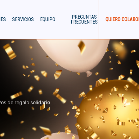
PREGUNTAS
NES
SERVICIOS
EQUIPO
QUIERO COLABO
FRECUENTES
os de regalo solidario