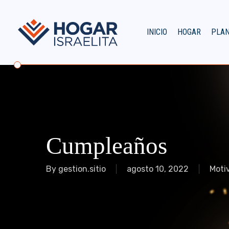
Skip
to
main
INICIO
HOGAR
PLA
content
Cumpleaños
By
gestion.sitio
agosto 10, 2022
Motiv