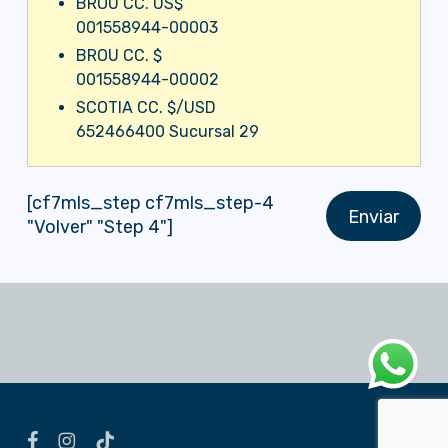
BROU CC. US$
001558944-00003
BROU CC. $
001558944-00002
SCOTIA CC. $/USD
652466400 Sucursal 29
[cf7mls_step cf7mls_step-4
"Volver" "Step 4"]
facebook
instagram
tiktok