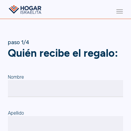
Skip
Menu
to
main
content
paso 1/4
Quién recibe el regalo:
Nombre
Apellido