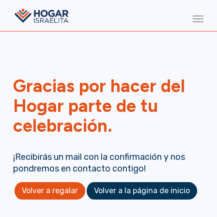
Skip
Menu
to
main
content
Gracias por hacer del
Hogar parte de tu
celebración.
¡Recibirás un mail con la confirmación y nos
pondremos en contacto contigo!
Volver a regalar
Volver a la página de inicio